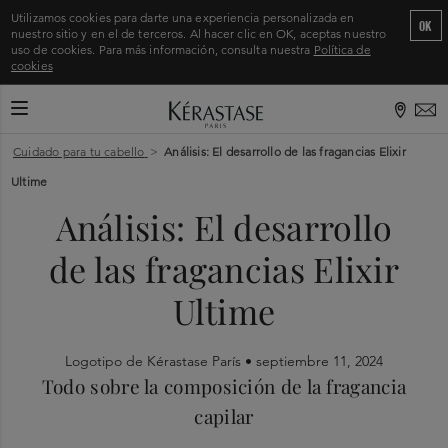
Utilizamos cookies para darte una experiencia personalizada en
OK
nuestro sitio y en el de terceros. Al hacer clic en OK, aceptas nuestro
uso de cookies. Para más información, consulta nuestra
Política de
cookies
CAMBIAR MODO DE NAVEGACIÓN
Inicio
>
Cuidado para tu cabello
>
Análisis: El desarrollo de las fragancias Elixir
Ultime
Análisis: El desarrollo
de las fragancias Elixir
Ultime
Logotipo de Kérastase París •
septiembre 11, 2024
Todo sobre la composición de la fragancia
capilar