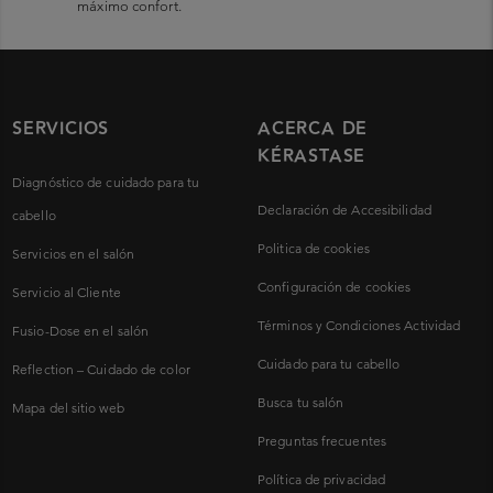
máximo confort.
SERVICIOS
ACERCA DE
KÉRASTASE
Diagnóstico de cuidado para tu
Declaración de Accesibilidad
cabello
Politica de cookies
Servicios en el salón
Configuración de cookies
Servicio al Cliente
Términos y Condiciones Actividad
Fusio-Dose en el salón
Cuidado para tu cabello
Reflection – Cuidado de color
Busca tu salón
Mapa del sitio web
Preguntas frecuentes
Política de privacidad