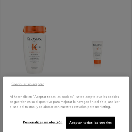
Continuar sin aceptar
NUTRICIÓN
NUTRICIÓN
Al hacer clic en “Aceptar todas las cookies”, usted acepta que las cookies
se guarden en su dispositivo para mejorar la navegación del sitio, analizar
Bain Satin
Nectar Thermique Travel
el uso del mismo, y colaborar con nuestros estudios para marketing.
Size
Shampoo hidratante con
nutrientes esenciales
Fluido embellecedor anti-frizz
Personalizar mi elección
Aceptar todas las cookies
para secar
COMPRAR