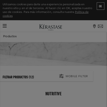
Utilizamos cookies para darte una experiencia personalizada en
OK
nuestro sitio y en el de terceros. Al hacer clic en OK, aceptas nuestro
uso de cookies. Para más información, consulta nuestra
Política de
cookies
CAMBIAR MODO DE NAVEGACIÓN
Inicio
>
Productos
MOBILE FILTER
FILTRAR PRODUCTOS
(12)
NUTRITIVE