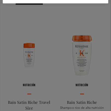
NUTRICIÓN
NUTRICIÓN
Bain Satin Riche Travel
Bain Satin Riche
Size
Shampoo rico de alta nutrición