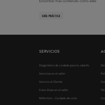
Encontrar más contenido como este:
GUÍA PRÁCTICA
SERVICIOS
A
Diagnóstico de cuidado para tu cabello
Dec
Servicios en el salón
Pol
Servicio al Cliente
Con
Fusio-Dose en el salón
Tér
Reflection – Cuidado de color
Cui