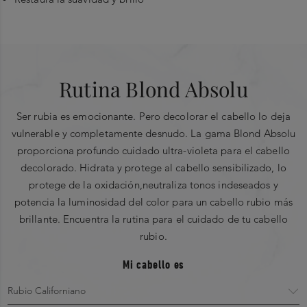
“
Encabezados
Aplicalo en el cabello limpio y secado con toalla.
Masajea en medios a puntas. Déjalo actuar por 5
ESCRIBE UNA RESEÑA
minutos para una neutralización ligera o más de 10
Utiliza Bain Ultra-Violet para un shot anti
minutos para una neutralización más fuerte.
Rutina Blond Absolu
tonalidades amarillas. Despues de haber
Añande agua, emulsiona y enjuaga
PROMEDIO DE CALIFICACIÓN DE
CALIFICACIÓN
alcanzado el tono deseado, utiliza la mascarilla
completamente.
LOS CLIENTES
INSTANTÁNEA
Ser rubia es emocionante. Pero decolorar el cabello lo deja
para mantener y proteger el cabello rubio. Tu
Select a row
0,0 out of 5 stars
0,0
vulnerable y completamente desnudo. La gama Blond Absolu
Overall
estilista te puede decir cuanto timepo dejar
below to filter
proporciona profundo cuidado ultra-violeta para el cabello
reviews
actuar la mascarilla para alcanzar el tono
decolorado. Hidrata y protege al cabello sensibilizado, lo
deseado.
protege de la oxidación,neutraliza tonos indeseados y
Quality of Product
5
★
”
potencia la luminosidad del color para un cabello rubio más
0,0 out of 5 stars
0,0
brillante. Encuentra la rutina para el cuidado de tu cabello
rubio.
0
Mi cabello es
4
★
Ingredientes principales
0