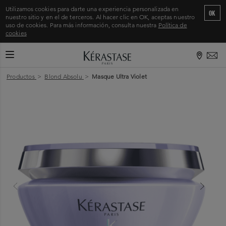
Utilizamos cookies para darte una experiencia personalizada en
OK
nuestro sitio y en el de terceros. Al hacer clic en OK, aceptas nuestro
uso de cookies. Para más información, consulta nuestra
Política de
cookies
CAMBIAR MODO DE NAVEGACIÓN
Inicio
>
Productos
>
Blond Absolu
>
Masque Ultra Violet