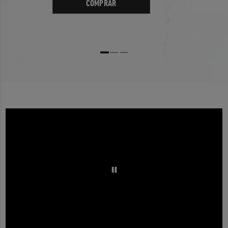
COMPRAR
5 Star
No Records Found