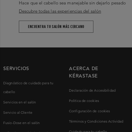
Hace que el cabello sea manejable sin dejarlo pesado
Descubre todas las experiencias del salón
ENCUENTRA TU SALÓN MÁS CERCANO
SERVICIOS
ACERCA DE
KÉRASTASE
Diagnóstico de cuidado para tu
Declaración de Accesibilidad
cabello
Politica de cookies
Servicios en el salón
Configuración de cookies
Servicio al Cliente
Términos y Condiciones Actividad
Fusio-Dose en el salón
Cuidado para tu cabello