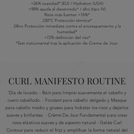
+26% suavidad* (EU) / Hydration (USA)
+98% ayuda al desenredo* / afro (tipo IV)
Rizos más fuertes +76%*
230°C Protección térmica*
24hrs Protección inmediata contra el encrespamiento y la
humedad*
+72% definición del rizo*
“
*Test instrumental tras la aplicación de Creme de Jour.
Aplicar sobre el cabello húmedo y secado con toalla. Aplicar una
Encabezados
Curl Manifesto presenta una fórmula experta que combina
cantidad generosa de producto desde la raíz a las puntas y
ciencia y lujo con Ceramida y preciosa Miel de Manuka. La
distribuir uniformemente. Marcar el rizo con la mano para fomentar
ceramida es un ingrediente, desarrollado tras 4 años de
ESCRIBE UNA RESEÑA
su definición y formación. Secar al aire o con difusor.
investigación, que rellena las grietas y refuerza el cabello débil
Esta crema ligera, combinada con el gelée, es
desde dentro, mejorando la capacidad del cabello para retener
CURL MANIFESTO ROUTINE
ideal para hidratar los rizos y favorecer la
la humedad vital. La Miel de Manuka es una poderosa miel
PROMEDIO DE CALIFICACIÓN DE
CALIFICACIÓN
natural de Nueva Zelanda, ultra rica en micronutrientes que
definición sin añadir peso adicional. Masajea la
LOS CLIENTES
INSTANTÁNEA
proporciona una hidratación extra y restaura el brillo.
'Día de lavado: - Bain para limpiar suavemente el cabello y
textura cremosa en tus dedos y aplícalo desde
Select a row
0,0 out of 5 stars
AQUA / WATER / EAU ●
0,0
cuero cabelludo. - Fondant para cabello delgado y Masque
Overall
GLYCERIN ●
las puntas hacia arriba, mientras desenredas
below to filter
para cabello medio y grueso para hidratar los rizos y dejárlos
CETEARYL ALCOHOL ●
reviews
los nudos con tus dedos. Estimula la forma de
HELIANTHUS ANNUUS SEED OIL / SUNFLOWER SEED OIL ●
suaves y brillantes. - Crème De Jour Fundamental para crear
HYDROXYPROPYL GUAR ●
los rizos marcándolos suavemente. Hay que
rizos elásticos suaves y de aspecto natural - Gelée Curl
Quality of Product
STEARAMIDOPROPYL DIMETHYLAMINE ●
5
★
aplicarlo perfectamente con los dedos y, a
Contour para reducir el frizz y amplificar la forma natural del
CETYL ESTERS ●