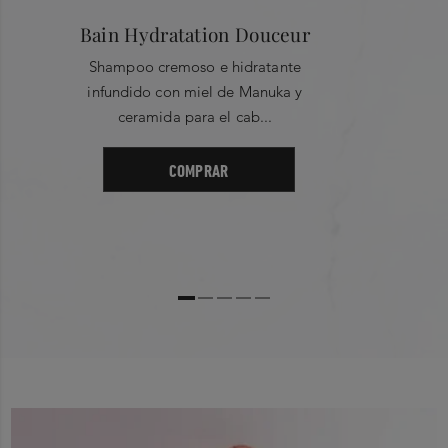
Bain Hydratation Douceur
Filter by rating
Shampoo cremoso e hidratante
1 Star
2 Star
infundido con miel de Manuka y
ceramida para el cab...
3 Star
4 Star
COMPRAR
5 Star
No Records Found