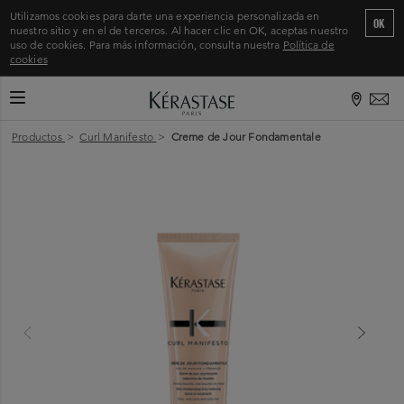
Utilizamos cookies para darte una experiencia personalizada en
OK
nuestro sitio y en el de terceros. Al hacer clic en OK, aceptas nuestro
uso de cookies. Para más información, consulta nuestra
Política de
cookies
CAMBIAR MODO DE NAVEGACIÓN
Inicio
>
Productos
>
Curl Manifesto
>
Creme de Jour Fondamentale