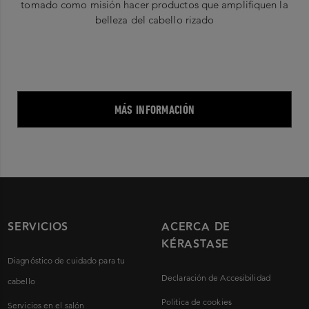
tomado como misión hacer productos que amplifiquen la
belleza del cabello rizado
MÁS INFORMACIÓN
SERVICIOS
ACERCA DE
KÉRASTASE
Diagnóstico de cuidado para tu
Declaración de Accesibilidad
cabello
Politica de cookies
Servicios en el salón