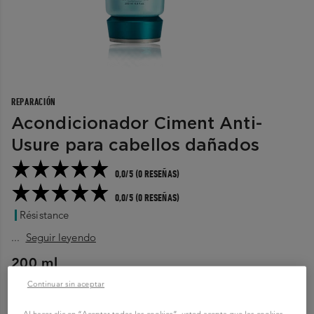
REPARACIÓN
Acondicionador Ciment Anti-
Usure para cabellos dañados
0,0/5 (0 RESEÑAS)
0,0/5 (0 RESEÑAS)
Résistance
...
Seguir leyendo
200 ml
Continuar sin aceptar
COMPRAR AHORA
Al hacer clic en “Aceptar todas las cookies”, usted acepta que las cookies