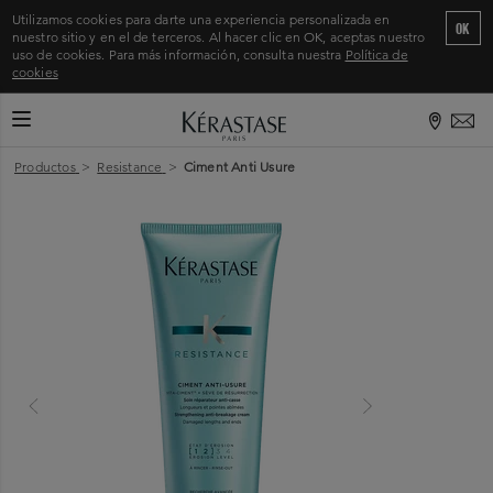
Utilizamos cookies para darte una experiencia personalizada en
OK
nuestro sitio y en el de terceros. Al hacer clic en OK, aceptas nuestro
uso de cookies. Para más información, consulta nuestra
Política de
cookies
CAMBIAR MODO DE NAVEGACIÓN
Inicio
>
Productos
>
Resistance
>
Ciment Anti Usure