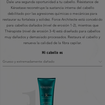
INSTANTÁNEA
Dale una segunda oportunidad a tu cabello. Résistance de
Select a row
0,0 out of 5 stars
Ceramida:
recrea el cemento intercelular, y a la vez
0,0
Kérastase reconstruye la sustancia interna del cabello
Overall
below to filter
fortalece la fibra capilar desde adentro.
debilitado por las agresiones químicas o mecánicas para
reviews
restaurar su fortaleza y solidez. Force Architecte está concebido
Sève de résurrection:
Famoso por su poder regenerativo.
para cabellos dañados (nivel de erosión 1-2), mientras que
Quality of Product
5
★
Thérapiste (nivel de erosión 3-4) está diseñado para cabellos
0,0 out of 5 stars
Lista completa de ingredientes
0,0
muy dañados y demasiado procesados. Restaura el cabello y
renueva la calidad de la fibra capilar.
0
Agua - Cloruro de behentrimonio - Alcohol cetearílico -
Esteres de cetilo - Polietilenglicol-180 - Isononil
Mi cabello es
4
★
1
isononanoato - Aceite de Elaeis guineensis/Aceite de palma
- Alcohol isopropílico - Metilparabeno - Hidroxietilcelulosa
0
- 2-Oleamido-1,3-Octadecanediol - BHT - Digluconato de
clorhexidina - Butilfenil metilpropional - Cinamal amílico -
3
★
Alcohol bencílico - Ácido cítrico - Cinamal hexilo - Linalool
RESEÑA POSITIVA
MÁS ÚTIL
RESEÑA CRÍTICA
- Salicilato bencílico - Glicerina - Trehalosa - Polisacáridos
0
MÁS ÚTIL
de semillas de Tamarindus Indica - Ci 19140/Amarillo 5 - Ci
No Favorable Review
Found
No Critical Review
42090/Azul 1 - Extracto de hoja de Myrothamnus
2
★
Found
Flabellifolia - Fragancia