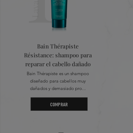
Lavar
0
1
★
Showing 0 out of 0
Más Reciente
0
Bain Thérapiste
Résistance: shampoo para
Filter by rating
reparar el cabello dañado
1 Star
2 Star
Bain Thérapiste es un shampoo
diseñado para cabellos muy
3 Star
4 Star
dañados y demasiado pro...
5 Star
COMPRAR
No Records Found