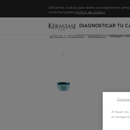
Utilizamos cookies para darte una experiencia perso
consulta nuestra
Política de cookies
DIAGNOSTICAR TU C
Inicio
>
Productos
>
Resistance
>
Masque Forc
Continua
Al hacer cli
la navegació