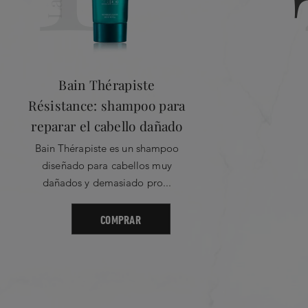
cetrimonio - Geraniol -
0
Polisacáridos de semil
de hoja de Myrothamnus
0
Bain Thérapiste
Résistance: shampoo para
RESEÑA CRÍTICA MÁS ÚTIL
reparar el cabello dañado
No Critical Review Found
Bain Thérapiste es un shampoo
diseñado para cabellos muy
dañados y demasiado pro...
COMPRAR
3 Star
4 Star
5