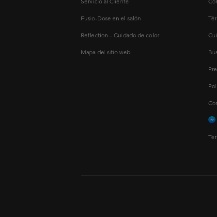
Servicio al Cliente
Con
Fusio-Dose en el salón
Tér
Reflection – Cuidado de color
Cui
Mapa del sitio web
Bus
Pre
Pol
Con
Ter