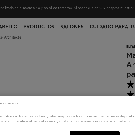
nalizada en nuestro sitio y en el de terceros. Al hacer clic en OK, aceptas nuestro
ABELLO
PRODUCTOS
SALONES
CUIDADO PARA T
e Architecte
REPA
Ma
Ar
pa
r sin aceptar
Ré
...
S
c en “Aceptar todas las cookies”, usted acepta que las cookies se guarden en su dispositi
n del sitio, analizar el uso del mismo, y colaborar con nuestros estudios para marketing.
20