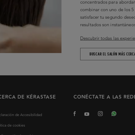
concentrados para abordar 
combinar con uno de los 5 
satisfacer tu segundo dese
resultados son instantáneos
Descubrir todas las experie
BUSCAR EL SALÓN MÁS CERC
CERCA DE KÉRASTASE
CONÉCTATE A LAS RED
laración de Accesibilidad
itica de cookies