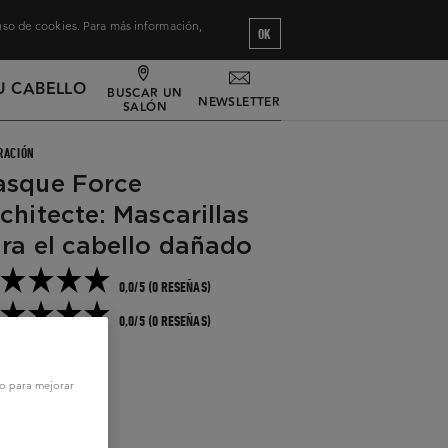
 uso de cookies. Para más información,
OK
U CABELLO
BUSCAR UN
NEWSLETTER
SALÓN
RACIÓN
sque Force
chitecte: Mascarillas
ra el cabello dañado
0,0/5 (0 RESEÑAS)
0,0/5 (0 RESEÑAS)
sistance
eguir leyendo
vo para mejorar
0 ml