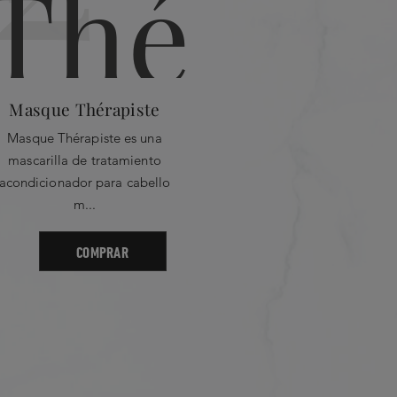
 Glicerina - Trehalosa -
las de Tamarindus Indica - Extracto
 Flabellifolia - Fragancia
Masque Thérapiste
Séru
Masque Thérapiste es una
Sérum Thé
mascarilla de tratamiento
para ca
acondicionador para cabello
demasiado
m...
COMPRAR
Más Reciente
 Star