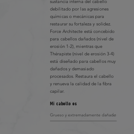
sustancia interna del cabello
2
★
debilitado por las agresiones
químicas o mecánicas para
1
★
restaurar su fortaleza y solidez.
Force Architecte está concebido
para cabellos dañados (nivel de
erosión 1-2), mientras que
RESEÑA POSITIVA MÁS ÚTIL
Thérapiste (nivel de erosión 3-4)
está diseñado para cabellos muy
No Favorable Review Found
dañados y demasiado
procesados. Restaura el cabello
y renueva la calidad de la fibra
capilar.
Showing 0 out of 0
Mi cabello es
Filter by rating
1 Star
2 Star