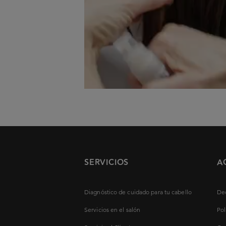
SERVICIOS
A
Diagnóstico de cuidado para tu cabello
Dec
Servicios en el salón
Pol